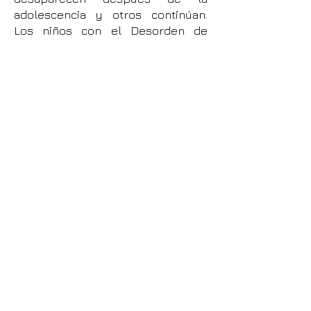
adolescencia y otros continúan.
Los niños con el Desorden de
Tourette pueden tener problemas
de atención y tener dificultades con
el aprendizaje. Pueden actuar con
impulsividad y/o pueden
desarrollar obsesiones y
compulsiones.
Algunas veces las personas con el
Desorden de Tourette pueden
decir palabras obscenas, insultar a
otros o hacer gestos y movimientos
obscenos. Ellos no pueden
controlar los sonidos y
movimientos y no se les puede
culpar por ellos. El castigo de los
padres, las burlas de los amigos y
los regaños de los maestros no