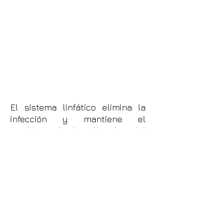
El sistema linfático elimina la
infección y mantiene el
equilibrio de los líquidos del
cuerpo. Si no funciona
adecuadamente, el líquido se
acumula en los tejidos y causa
una hinchazón llamada
linfedema. Otros problemas del
sistema linfático pueden incluir
infecciones, bloqueos y cáncer.