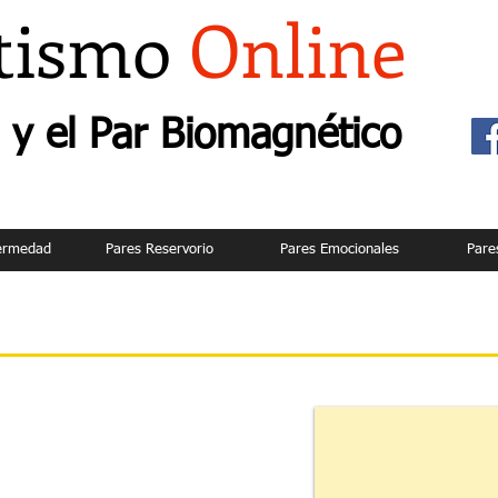
tismo
Online
y el Par Biomagnético
fermedad
Pares Reservorio
Pares Emocionales
Pare