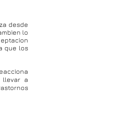
nza desde
ambien lo
ceptacion
a que los
reacciona
 llevar a
rastornos