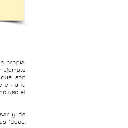
a propia.
r ejemplo
s que son
se en una
ncluso el
sar y de
s ideas,