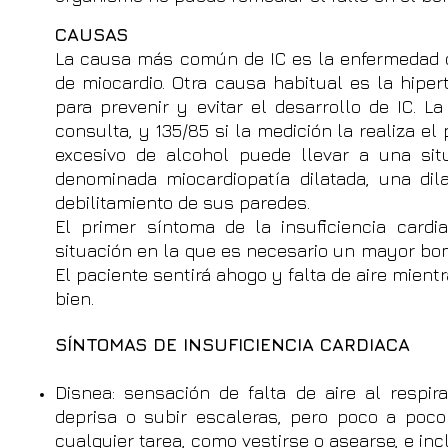
CAUSAS
La causa más común de IC es la enfermedad co
de miocardio. Otra causa habitual es la hiper
para prevenir y evitar el desarrollo de IC. L
consulta, y 135/85 si la medición la realiza el
excesivo de alcohol puede llevar a una sit
denominada miocardiopatía dilatada, una dil
debilitamiento de sus paredes.
El primer síntoma de la insuficiencia card
situación en la que es necesario un mayor bo
El paciente sentirá ahogo y falta de aire mientr
bien.
SÍNTOMAS DE INSUFICIENCIA CARDIACA
Disnea: sensación de falta de aire al respira
deprisa o subir escaleras, pero poco a poco
cualquier tarea, como vestirse o asearse, e inc