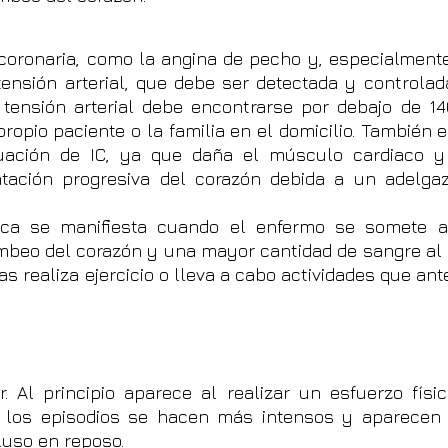
ronaria, como la angina de pecho y, especialmente,
tensión arterial, que debe ser detectada y controla
a tensión arterial debe encontrarse por debajo de 1
 propio paciente o la familia en el domicilio. También
uación de IC, ya que daña el músculo cardiaco y 
atación progresiva del corazón debida a un adelga
iaca se manifiesta cuando el enfermo se somete a
mbeo del corazón y una mayor cantidad de sangre al
as realiza ejercicio o lleva a cabo actividades que ant
r. Al principio aparece al realizar un esfuerzo físi
 los episodios se hacen más intensos y aparecen a
luso en reposo.