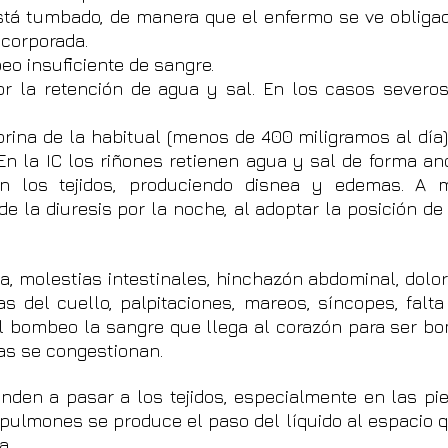
está tumbado, de manera que el enfermo se ve obliga
ncorporada.
eo insuficiente de sangre.
r la retención de agua y sal. En los casos severo
 orina de la habitual (menos de 400 miligramos al día)
 En la IC los riñones retienen agua y sal de forma a
 los tejidos, produciendo disnea y edemas. A 
 la diuresis por la noche, al adoptar la posición de
ca, molestias intestinales, hinchazón abdominal, dolor
 del cuello, palpitaciones, mareos, síncopes, falta
 el bombeo la sangre que llega al corazón para ser 
as se congestionan.
enden a pasar a los tejidos, especialmente en las pi
 pulmones se produce el paso del líquido al espacio 
a.