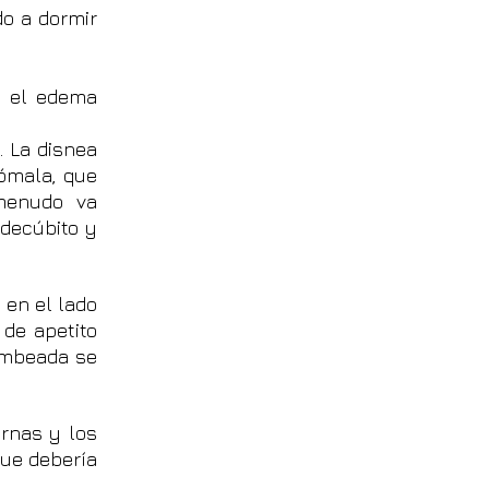
do a dormir
s el edema
. La disnea
nómala, que
menudo va
 decúbito y
 en el lado
 de apetito
bombeada se
ernas y los
que debería