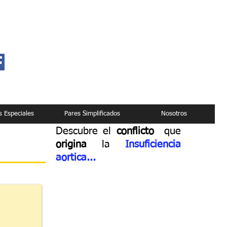
s Especiales
Pares Simplificados
Nosotros
Descubre el
conflicto
que
origina
la
Insuficiencia
aortica
...