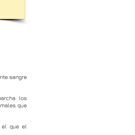
ente sangre
marcha los
rmales que
 el que el