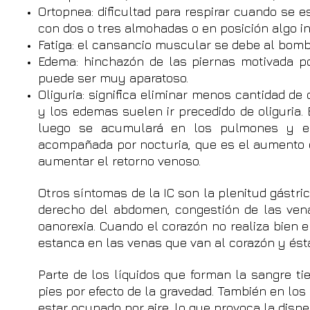
Ortopnea: dificultad para respirar cuando se 
con dos o tres almohadas o en posición algo i
Fatiga: el cansancio muscular se debe al bomb
Edema: hinchazón de las piernas motivada po
puede ser muy aparatoso.
Oliguria: significa eliminar menos cantidad de
y los edemas suelen ir precedido de oliguria.
luego se acumulará en los pulmones y en
acompañada por nocturia, que es el aumento de
aumentar el retorno venoso.
Otros síntomas de la IC son la plenitud gástri
derecho del abdomen, congestión de las venas
oanorexia. Cuando el corazón no realiza bien
estanca en las venas que van al corazón y ést
Parte de los líquidos que forman la sangre ti
pies por efecto de la gravedad. También en los
estar ocupado por aire, lo que provoca la disne