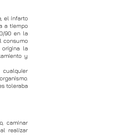
 el infarto
da a tiempo
40/90 en la
 el consumo
origina la
zamiento y
 cualquier
 organismo.
es toleraba
co, caminar
l realizar