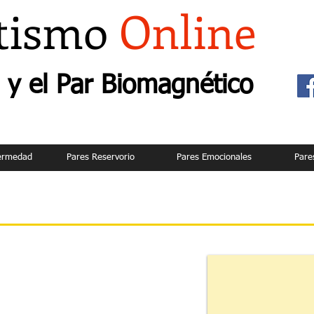
tismo
Online
y el Par Biomagnético
fermedad
Pares Reservorio
Pares Emocionales
Pare