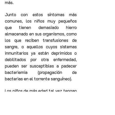
más.
Junto con estos síntomas más
comunes, los niños muy pequeños
que tienen demasiado hierro
almacenado en sus organismos, como
los que reciben transfusiones de
sangre, o aquellos cuyos sistemas
inmunitarios ya están deprimidos o
debilitados por otra enfermedad,
pueden ser susceptibles a padecer
bacteriemia (propagación de
bacterias en el torrente sanguíneo).
Los niños de más edad tal vez tengan
también síntomas similares a los de la
apendicitis (un síndrome de falsa
apendicitis), con dolor constante y a