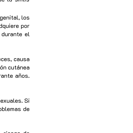
enital, los
adquiere por
 durante el
eces, causa
ción cutánea
rante años.
sexuales. Si
roblemas de