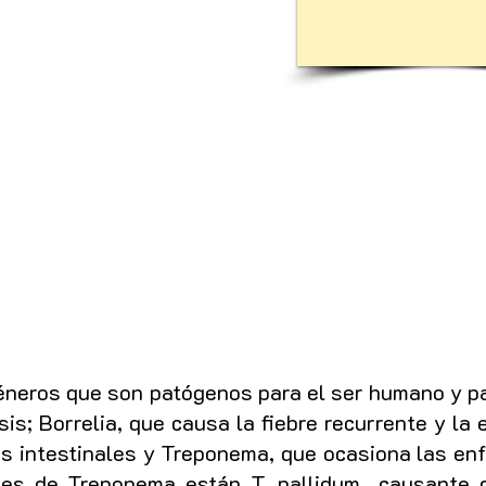
éneros que son patógenos para el ser humano y p
sis; Borrelia, que causa la fiebre recurrente y la
nes intestinales y Treponema, que ocasiona las e
ies de Treponema están T. pallidum causante de