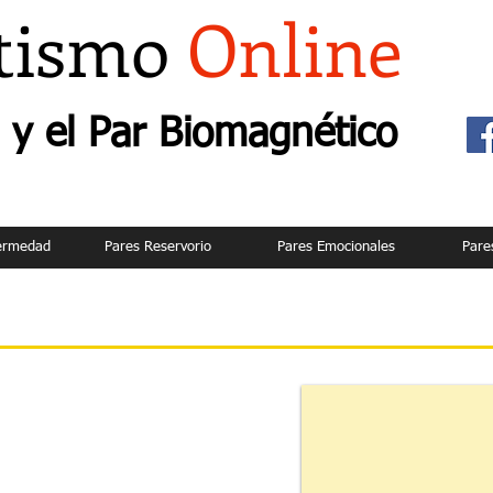
tismo
Online
y el Par Biomagnético
fermedad
Pares Reservorio
Pares Emocionales
Pare