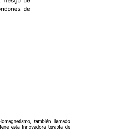
l riesgo de
condones de
 biomagnetismo, también llamado
iene esta innovadora terapia de