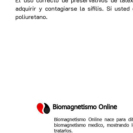
El uso correcto de preservativos de láte
adquirir y contagiarse la sífilis. Si ust
poliuretano.
Biomagnetismo Online
Biomagnetismo Online nace para dif
biomagnetismo medico, mostrando lo
tratarlos.