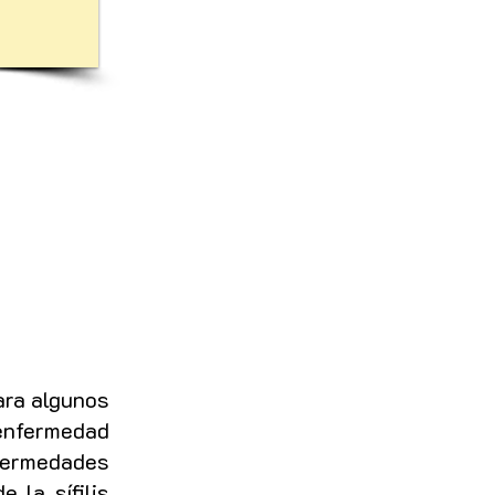
ara algunos
 enfermedad
nfermedades
 la sífilis