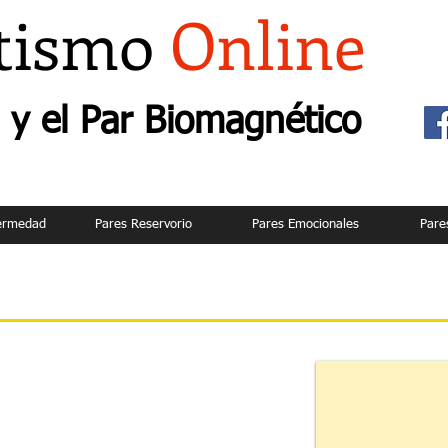
tismo
Online
y el Par Biomagnético
fermedad
Pares Reservorio
Pares Emocionales
Pare