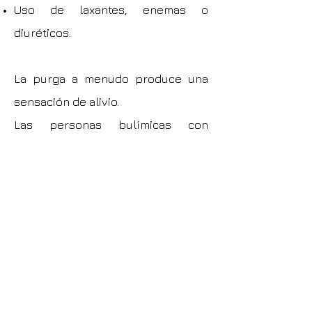
Uso de laxantes, enemas o
diuréticos.
La purga a menudo produce una
sensación de alivio.
Las personas bulímicas con
frecuencia están en un peso
normal, pero pueden verse a sí
mismas con sobrepeso. Debido a
que el peso a menudo es normal,
es posible que los demás no noten
este trastorno alimentario.
Los síntomas que otras personas