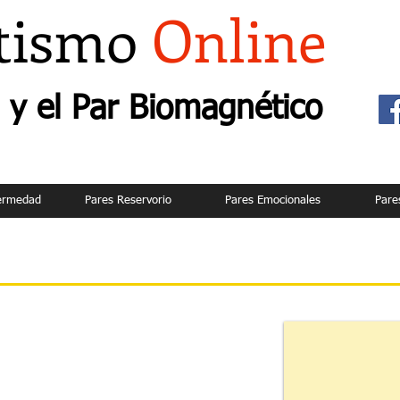
tismo
Online
y el Par Biomagnético
fermedad
Pares Reservorio
Pares Emocionales
Pare