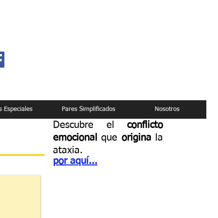
s Especiales
Pares Simplificados
Nosotros
Descubre el
conflicto
emocional
que
origina
la
ataxia.
por
aquí...